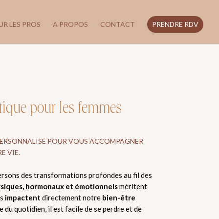
UR LES PROS
A PROPOS
CONTACT
PRENDRE RDV
étique pour les femmes
PERSONNALISÉ POUR VOUS ACCOMPAGNER
E VIE.
ersons des transformations profondes au fil des
siques, hormonaux et émotionnels
méritent
ls
impactent
directement notre
bien-être
 du quotidien, il est facile de se perdre et de