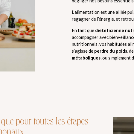
négliger nos besoins essentiels
L’alimentation est une alliée p
regagner de l’énergie, et retrou
En tant que
diététicienne nut
accompagner avec bienveillance
nutritionnels, vos habitudes alim
s’agisse de
perdre du poids
, d
métaboliques
, ou simplement d
ue pour toutes les étapes
rmonaux